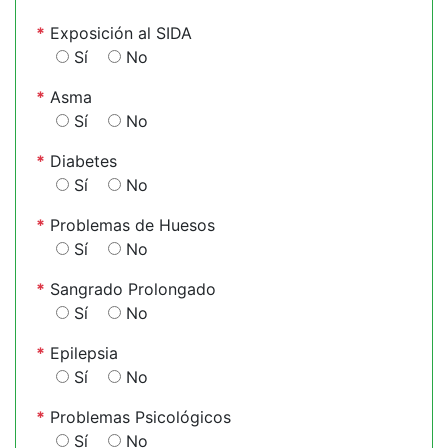
*
Exposición al SIDA
Sí
No
*
Asma
Sí
No
*
Diabetes
Sí
No
*
Problemas de Huesos
Sí
No
*
Sangrado Prolongado
Sí
No
*
Epilepsia
Sí
No
*
Problemas Psicológicos
Sí
No