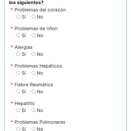
los siguientes?
*
Problemas del corazón
Sí
No
*
Problemas de riñon
Sí
No
*
Alergias
Sí
No
*
Problemas Hepáticos
Sí
No
*
Fiebre Reumática
Sí
No
*
Hepatitis
Sí
No
*
Problemas Pulmonares
Sí
No