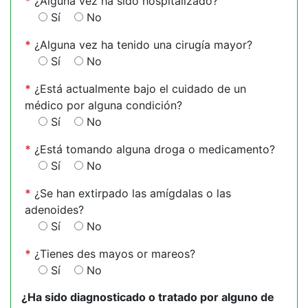
*
¿Alguna vez ha sido hospitalizado?
Sí
No
*
¿Alguna vez ha tenido una cirugía mayor?
Sí
No
*
¿Está actualmente bajo el cuidado de un
médico por alguna condición?
Sí
No
*
¿Está tomando alguna droga o medicamento?
Sí
No
*
¿Se han extirpado las amígdalas o las
adenoides?
Sí
No
*
¿Tienes des mayos or mareos?
Sí
No
¿Ha sido diagnosticado o tratado por alguno de