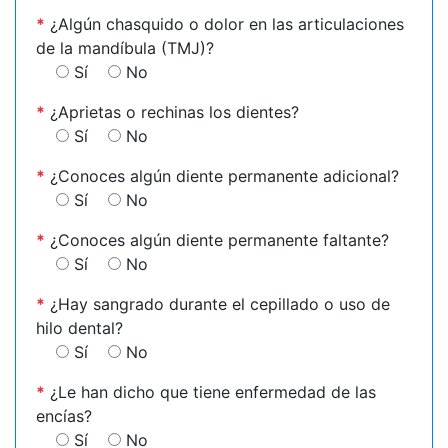
*
¿Algún chasquido o dolor en las articulaciones
de la mandíbula (TMJ)?
Sí
No
*
¿Aprietas o rechinas los dientes?
Sí
No
*
¿Conoces algún diente permanente adicional?
Sí
No
*
¿Conoces algún diente permanente faltante?
Sí
No
*
¿Hay sangrado durante el cepillado o uso de
hilo dental?
Sí
No
*
¿Le han dicho que tiene enfermedad de las
encías?
Sí
No