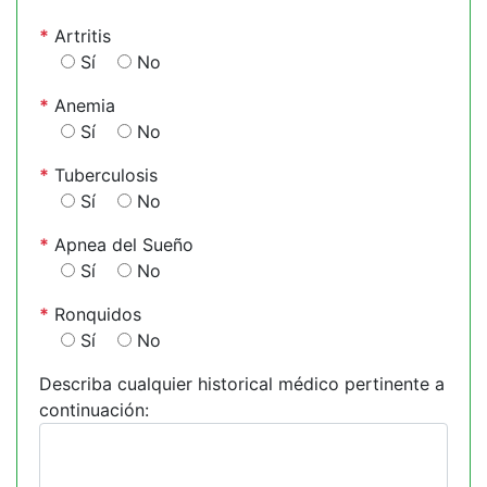
*
Artritis
Sí
No
*
Anemia
Sí
No
*
Tuberculosis
Sí
No
*
Apnea del Sueño
Sí
No
*
Ronquidos
Sí
No
Describa cualquier historical médico pertinente a
continuación: